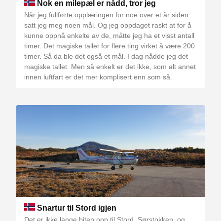
Nok en milepæl er nådd, tror jeg
Når jeg fullførte opplæringen for noe over et år siden
satt jeg meg noen mål. Og jeg oppdaget raskt at for å
kunne oppnå enkelte av de, måtte jeg ha et visst antall
timer. Det magiske tallet for flere ting virket å være 200
timer. Så da ble det også et mål. I dag nådde jeg det
magiske tallet. Men så enkelt er det ikke, som alt annet
innen luftfart er det mer komplisert enn som så.
Snartur til Stord igjen
Det er ikke lange biten opp til Stord, Sørstokken, og