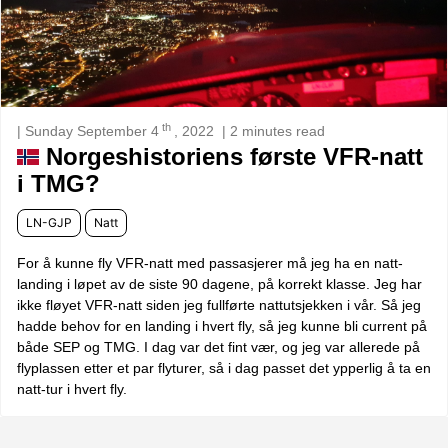
th
| Sunday September 4
, 2022
| 2 minutes read
Norgeshistoriens første VFR-natt
i TMG?
LN-GJP
Natt
For å kunne fly VFR-natt med passasjerer må jeg ha en natt-
landing i løpet av de siste 90 dagene, på korrekt klasse. Jeg har
ikke fløyet VFR-natt siden jeg fullførte nattutsjekken i vår. Så jeg
hadde behov for en landing i hvert fly, så jeg kunne bli current på
både SEP og TMG. I dag var det fint vær, og jeg var allerede på
flyplassen etter et par flyturer, så i dag passet det ypperlig å ta en
natt-tur i hvert fly.