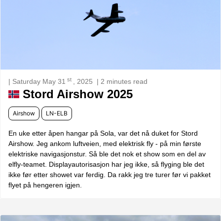
st
| Saturday May 31
, 2025
| 2 minutes read
Stord Airshow 2025
Airshow
LN-ELB
En uke etter åpen hangar på Sola, var det nå duket for Stord
Airshow. Jeg ankom luftveien, med elektrisk fly - på min første
elektriske navigasjonstur. Så ble det nok et show som en del av
elfly-teamet. Displayautorisasjon har jeg ikke, så flyging ble det
ikke før etter showet var ferdig. Da rakk jeg tre turer før vi pakket
flyet på hengeren igjen.