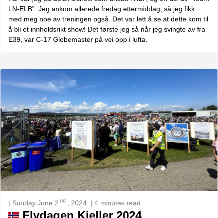
LN-ELB”. Jeg ankom allerede fredag ettermiddag, så jeg fikk
med meg noe av treningen også. Det var lett å se at dette kom til
å bli et innholdsrikt show! Det første jeg så når jeg svingte av fra
E39, var C-17 Globemaster på vei opp i lufta.
nd
| Sunday June 2
, 2024
| 4 minutes read
Flydagen Kjeller 2024