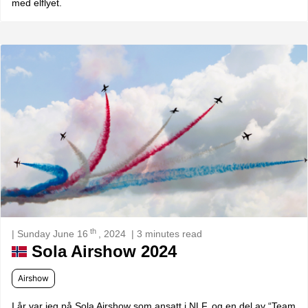
med elflyet.
th
| Sunday June 16
, 2024
| 3 minutes read
Sola Airshow 2024
Airshow
I år var jeg på Sola Airshow som ansatt i NLF, og en del av “Team