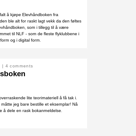
efalt å kjøpe Elevhåndboken fra
den ble alt for raskt lagt vekk da den føltes
vhåndboken, som i tillegg til å være
et til NLF - som de fleste flyklubbene i
form og i digital form.
| 4 comments
ksboken
verraskende lite teorimateriell å få tak i.
 måtte jeg bare bestille et eksemplar! Nå
nkte å dele en rask bokanmeldelse.