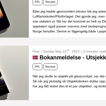
PPL
Review
Etter jeg hadde gjennomført introtur ble jeg anb
Luftfartsskolen/Pilotforlaget. Det gjorde jeg, men 
noe utdatert ut. Nå har det kommet en helt ny Ele
oppdatert også passer overens med skoleprogramm
Norge benytter. Denne er tilgjengelig både i papir
th
Post
| Sunday May 14
, 2023
| 2 minutes read
Bokanmeldelse - Utsjek
PPL
Review
Når jeg skulle ta utsjekk på glasscockpit, var det o
Så når jeg plutselig så Utsjekksboken dukke opp,
har jeg fått testet den til et par utsjekker, og te