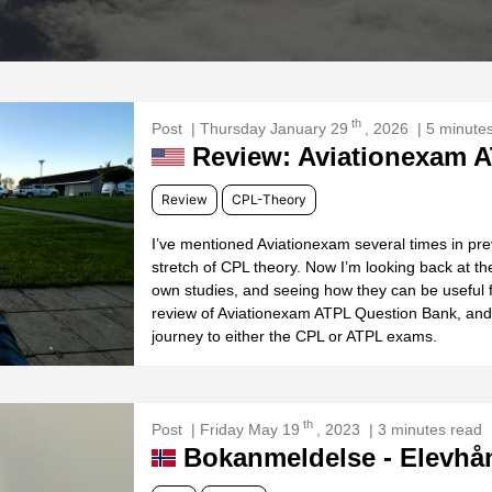
th
Post
| Thursday January 29
, 2026
| 5 minute
Review: Aviationexam 
Review
CPL-Theory
I’ve mentioned Aviationexam several times in prev
stretch of CPL theory. Now I’m looking back at th
own studies, and seeing how they can be useful 
review of Aviationexam ATPL Question Bank, and h
journey to either the CPL or ATPL exams.
th
Post
| Friday May 19
, 2023
| 3 minutes read
Bokanmeldelse - Elevh