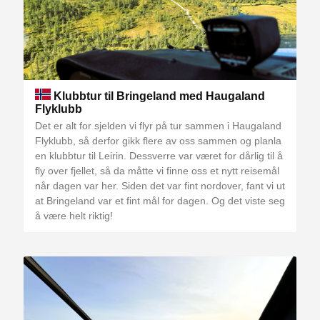
Klubbtur til Bringeland med Haugaland
Flyklubb
Det er alt for sjelden vi flyr på tur sammen i Haugaland
Flyklubb, så derfor gikk flere av oss sammen og planla
en klubbtur til Leirin. Dessverre var været for dårlig til å
fly over fjellet, så da måtte vi finne oss et nytt reisemål
når dagen var her. Siden det var fint nordover, fant vi ut
at Bringeland var et fint mål for dagen. Og det viste seg
å være helt riktig!