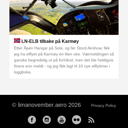
LN-ELB tilbake på Karmøy
Etter Åpen Hangar på Sola, og før Stord Airshow, fikk
jeg ha elflyet på Karmøy en liten uke. Værmeldingen så
ganske begredelig ut på forhånd, men det ble heldigvis
finere enn meldt - og jeg fikk lagt til 10 nye elflytimer i
loggboka.
© limanovember.aero 2026
Privacy Policy