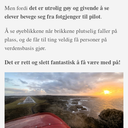
det er utrolig gøy og givende å se
Men fordi
elever bevege seg fra fotgjenger til pilot
.
Å se øyeblikkene når brikkene plutselig faller på
plass, og de får til ting veldig få personer på
verdensbasis gjør.
Det er rett og slett fantastisk å få være med på!